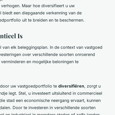
 verhogen. Maar hoe diversifieert u uw
ikel biedt een diepgaande verkenning van de
dportfolio uit te breiden en te beschermen.
tieel Is
el van elk beleggingsplan. In de context van vastgoed
esteringen over verschillende soorten onroerend
e verminderen en mogelijke beloningen te
ar door uw vastgoedportfolio te
diversifiëren
, zorgt u
dje legt. Stel, u investeert uitsluitend in commercieel
n die stad een economische neergang ervaart, kunnen
en. Door te investeren in verschillende soorten
el en industrieel in meerdere steden of zelfs landen,