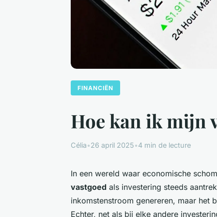
FINANCIËN
Hoe kan ik mijn v
Célia
•
26 april 2025
•
4 min de lecture
In een wereld waar economische schomm
vastgoed
als investering steeds aantrekk
inkomstenstroom genereren, maar het b
Echter, net als bij elke andere investering