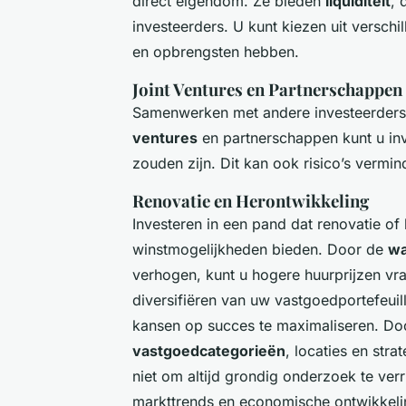
direct eigendom. Ze bieden
liquiditeit
, 
investeerders. U kunt kiezen uit verschi
en opbrengsten hebben.
Joint Ventures en Partnerschappen
Samenwerken met andere investeerders 
ventures
en partnerschappen kunt u inv
zouden zijn. Dit kan ook risico’s vermi
Renovatie en Herontwikkeling
Investeren in een pand dat renovatie of 
winstmogelijkheden bieden. Door de
wa
verhogen, kunt u hogere huurprijzen v
diversifiëren van uw vastgoedportefeuil
kansen op succes te maximaliseren. Door
vastgoedcategorieën
, locaties en str
niet om altijd grondig onderzoek te ver
markttrends en economische ontwikkel