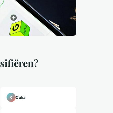
sifiëren?
Célia
C