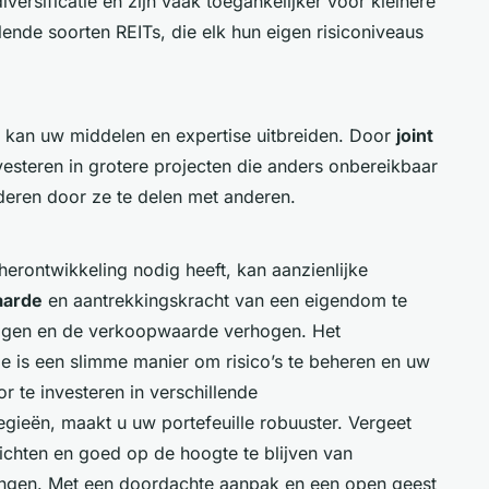
diversificatie en zijn vaak toegankelijker voor kleinere
llende soorten REITs, die elk hun eigen risiconiveaus
kan uw middelen en expertise uitbreiden. Door
joint
esteren in grotere projecten die anders onbereikbaar
nderen door ze te delen met anderen.
herontwikkeling nodig heeft, kan aanzienlijke
arde
en aantrekkingskracht van een eigendom te
ragen en de verkoopwaarde verhogen. Het
le is een slimme manier om risico’s te beheren en uw
 te investeren in verschillende
ategieën, maakt u uw portefeuille robuuster. Vergeet
richten en goed op de hoogte te blijven van
ingen. Met een doordachte aanpak en een open geest