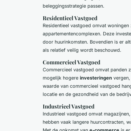
beleggingsstrategie passen.
Residentieel Vastgoed
Residentieel vastgoed omvat woningen
appartementencomplexen. Deze investe
door huurinkomsten. Bovendien is er al
als relatief veilig wordt beschouwd.
Commercieel Vastgoed
Commercieel vastgoed omvat panden zoa
mogelijk hogere
investeringen
vergen,
waarde van commercieel vastgoed hangt 
locatie en de gezondheid van de bedrij
Industrieel Vastgoed
Industrieel vastgoed omvat magazijnen,
hebben vaak langere huurcontracten, w
Met de opkomst van
e-commerce
is e